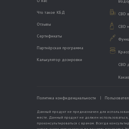
О нас
Водо
Что такое КБД
CBD в
Отзывы
CBD 
Сертификаты
Функ
Партнёрская программа
Красо
Калькулятор дозировки
CBD 
Кака
Политика конфиденциальности
Пользовател
Данный продукт не предназначен для использован
месте. Данный продукт не должен использоваться
проконсультироваться с врачом. Всегда консульти
используете отпускаемые по рецепту лекарства. Э