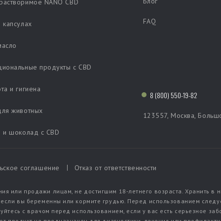
Блог
растворимое NANO CBD
FAQ
 капсулах
масло
циональные продукты с CBD
та и гигиена
8 (800) 550-19-82
для животных
123557, Москва, Больш
о и шоколад с CBD
ьское соглашение
Отказ от ответственности
ия или продажи лицам, не достигшим 18-летнего возраста. Хранить в 
, если вы беременны или кормите грудью. Перед использованием следу
руйтесь с врачом перед использованием, если у вас есть серьезное за
тот продукт не предназначен для диагностики, лечения или профилакти