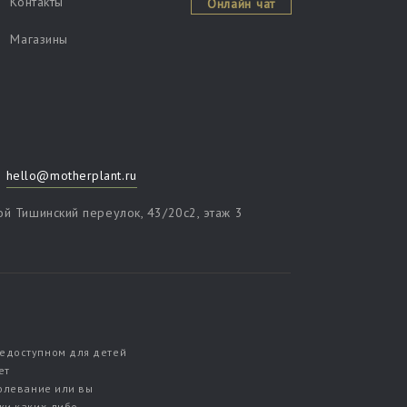
Контакты
Онлайн чат
Магазины
hello@motherplant.ru
ой Тишинский переулок, 43/20c2, этаж 3
недоступном для детей
ет
болевание или вы
ки каких-либо