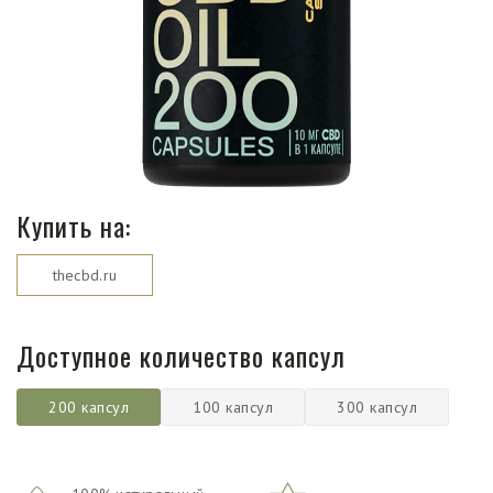
Магазины
Функциональные продукты с
CBD
Красота и гигиена
Купить на:
CBD для животных
thecbd.ru
Какао и шоколад с CBD
Доступное количество капсул
200 капсул
100 капсул
300 капсул