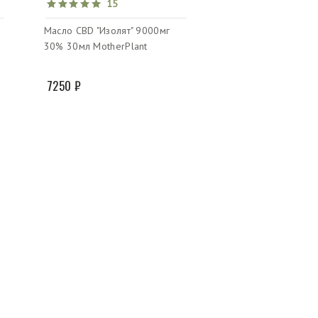
15
Масло CBD "Изолят" 9000мг
30% 30мл MotherPlant
7250 ₽