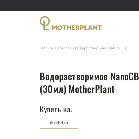
Главная
Каталог
Водорастворимое NANO CBD
Водорастворимое NanoCB
(30мл) MotherPlant
Купить на:
thecbd.ru