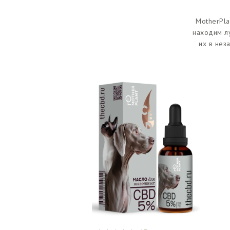
MotherPla
находим л
их в нез