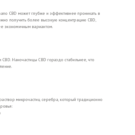
ano CBD может глубже и эффективнее проникать в
можно получить более высокую концентрацию CBD,
ее экономичным вариантом.
 CBD. Наночастицы CBD гораздо стабильнее, что
ление.
раствор микрочастиц серебра, который традиционно
оровья:
а