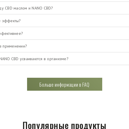
ду CBD маслом и NANO CBD?
е эффекты?
ффективнее?
 в применении?
 NANO CBD усваиваются в организме?
Больше информации в FAQ
Популярные продукты