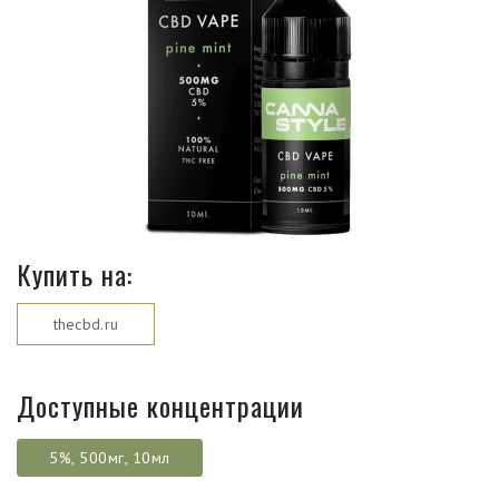
Магазины
Функциональные продукты с
CBD
Красота и гигиена
CBD для животных
Купить на:
Какао и шоколад с CBD
thecbd.ru
Доступные концентрации
5%, 500мг, 10мл