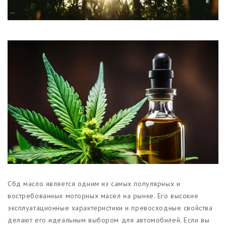
Магазины
Функциональные продукты с
CBD
Красота и гигиена
CBD для животных
Какао и шоколад с CBD
Сбд масло является одним из самых популярных и
востребованных моторных масел на рынке. Его высокие
эксплуатационные характеристики и превосходные свойства
делают его идеальным выбором для автомобилей. Если вы