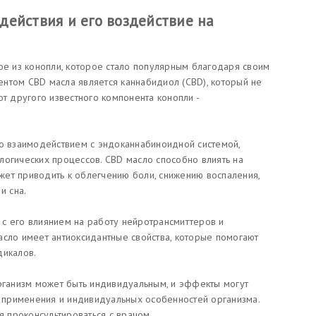
действия и его воздействие на
ое из конопли, которое стало популярным благодаря своим
нтом CBD масла является каннабидиол (CBD), который не
от другого известного компонента конопли -
го взаимодействием с эндоканнабиноидной системой,
логических процессов. CBD масло способно влиять на
ет приводить к облегчению боли, снижению воспаления,
и сна.
с его влиянием на работу нейротрансмиттеров и
асло имеет антиоксидантные свойства, которые помогают
дикалов.
организм может быть индивидуальным, и эффекты могут
а применения и индивидуальных особенностей организма.
 проконсультироваться с врачом.