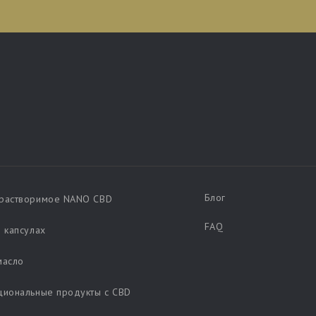
Блог
растворимое NANO CBD
FAQ
 капсулах
масло
циональные продукты с CBD