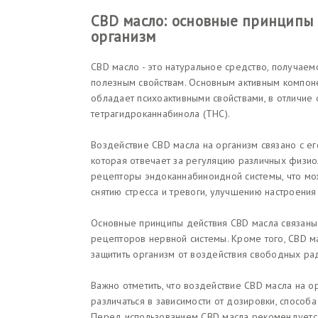
CBD масло: основные принципы 
организм
CBD масло - это натуральное средство, получаем
полезным свойствам. Основным активным компоне
обладает психоактивными свойствами, в отличие 
тетрагидроканнабинола (THC).
Воздействие CBD масла на организм связано с е
которая отвечает за регуляцию различных физио
рецепторы эндоканнабиноидной системы, что мож
снятию стресса и тревоги, улучшению настроения 
Основные принципы действия CBD масла связаны 
рецепторов нервной системы. Кроме того, CBD м
защитить организм от воздействия свободных ра
Важно отметить, что воздействие CBD масла на 
различаться в зависимости от дозировки, способ
Перед использованием CBD масла рекомендуется