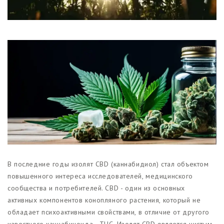
Магазины
Функциональные продукты с
CBD
Красота и гигиена
CBD для животных
Какао и шоколад с CBD
В последние годы изолят CBD (каннабидиол) стал объектом
повышенного интереса исследователей, медицинского
сообщества и потребителей. CBD - один из основных
активных компонентов конопляного растения, который не
обладает психоактивными свойствами, в отличие от другого
известного каннабиноида - THC. Изолят CBD является чистым