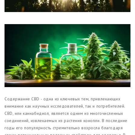
Магазины
Функциональные продукты с
CBD
Красота и гигиена
CBD для животных
Какао и шоколад с CBD
Содержание CBD - одна из ключевых тем, привлекающих
внимание как научных исследователей, так и потребителей.
CBD, или каннабидиол, является одним из многочисленных
соединений, извлекаемых из растения конопли. В последние
годы его популярность стремительно возросла благодаря
своим потенциальным полезным свойствам для здоровья. В