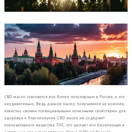
Магазины
Функциональные продукты с
CBD
Красота и гигиена
CBD для животных
Какао и шоколад с CBD
CBD масло становится все более популярным в России, и это
неудивительно. Ведь данное масло, получаемое из конопли,
известно своими потенциальными полезными свойствами для
здоровья и благополучия. CBD масло не содержит
психоактивного вещества THC, что делает его безопасным и
легальным для использования. Статья "CBD oil Россия"