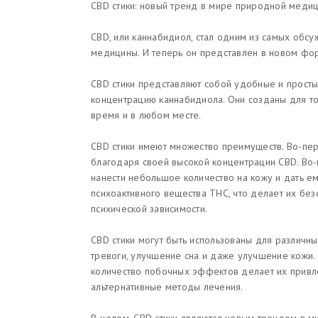
CBD стики: новый тренд в мире природной меди
CBD, или каннабидиол, стал одним из самых об
медицины. И теперь он представлен в новом фор
CBD стики представляют собой удобные и прост
концентрацию каннабидиола. Они созданы для то
время и в любом месте.
CBD стики имеют множество преимуществ. Во-пер
благодаря своей высокой концентрации CBD. Во-в
нанести небольшое количество на кожу и дать ему
психоактивного вещества THC, что делает их бе
психической зависимости.
CBD стики могут быть использованы для различны
тревоги, улучшение сна и даже улучшение кожи
количество побочных эффектов делает их привле
альтернативные методы лечения.