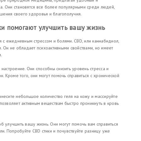
мире природной медицины, предлагая удобный и
а. Они становятся все более популярными среди людей,
шения своего здоровья и благополучия.
ики помогают улучшить вашу жизнь
я с ежедневным стрессом и болями. CBD, или каннабидиол,
. Он не обладает психоактивными свойствами, но имеет
.
 настроение. Они способны снизить уровень стресса и
н. Кроме того, они могут помочь справиться с хронической
анесите небольшое количество геля на кожу и массируйте
 позволяет активным веществам быстро проникнуть в кровь
б улучшить вашу жизнь. Они могут помочь вам справиться
оли. Попробуйте CBD стики и почувствуйте разницу уже