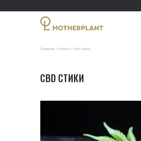
Главная
Статьи
cbd стики
CBD СТИКИ