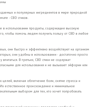
цины
суждаемых и популярных ингредиентов в мире природной
мате - CBD стиков.
ые в использовании продукты, содержащие высокую
го, чтобы помочь людям получить пользу от CBD в любое
вых, они быстро и эффективно воздействуют на организм
торых, они удобны в использовании - достаточно просто
 впитаться. В-третьих, CBD стики не содержат
зопасными для использования и не вызывает эйфории или
х целей, включая облегчение боли, снятие стресса и
. Их естественное происхождение и минимальное
кательным выбором для тех, кто хочет попробовать