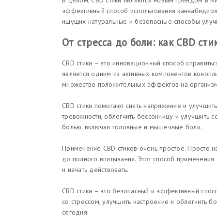
В целом, CBD стики являются новым трендом в 
эффективный способ использования каннабидиол
ищущих натуральные и безопасные способы улуч
От стресса до боли: как CBD ст
CBD стики – это инновационный способ справитьс
является одним из активных компонентов конопли
множество положительных эффектов на организм
CBD стики помогают снять напряжение и улучшить
тревожности, облегчить бессонницу и улучшить со
болью, включая головные и мышечные боли.
Применение CBD стиков очень простое. Просто н
до полного впитывания. Этот способ применения
и начать действовать.
CBD стики – это безопасный и эффективный спосо
со стрессом, улучшить настроение и облегчить б
сегодня.