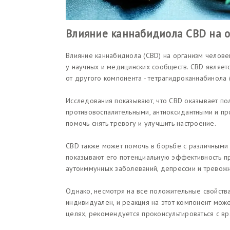
Влияние каннабидиола CBD на о
Влияние каннабидиола (CBD) на организм человек
у научных и медицинских сообществ. CBD являет
от другого компонента - тетрагидроканнабинола 
Исследования показывают, что CBD оказывает по
противовоспалительными, антиоксидантными и пр
помочь снять тревогу и улучшить настроение.
CBD также может помочь в борьбе с различными
показывают его потенциальную эффективность пр
аутоиммунных заболеваний, депрессии и тревожн
Однако, несмотря на все положительные свойств
индивидуален, и реакция на этот компонент мож
целях, рекомендуется проконсультироваться с вр