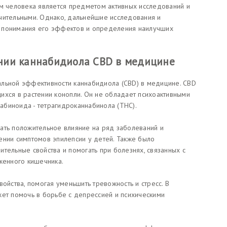
зм человека является предметом активных исследований и
чительными. Однако, дальнейшие исследования и
 понимания его эффектов и определения наилучших
нии каннабидиола CBD в медицине
альной эффективности каннабидиола (CBD) в медицине. CBD
ихся в растении конопли. Он не обладает психоактивными
набиноида - тетрагидроканнабинола (THC).
ать положительное влияние на ряд заболеваний и
ении симптомов эпилепсии у детей. Также было
тельные свойства и помогать при болезнях, связанных с
женного кишечника.
войства, помогая уменьшить тревожность и стресс. В
жет помочь в борьбе с депрессией и психическими