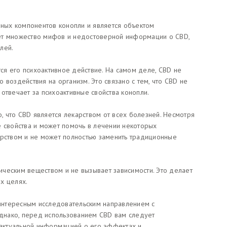
нных компонентов конопли и является объектом
ет множество мифов и недостоверной информации о CBD,
лей.
я его психоактивное действие. На самом деле, CBD не
 воздействия на организм. Это связано с тем, что CBD не
отвечает за психоактивные свойства конопли.
 что CBD является лекарством от всех болезней. Несмотря
е свойства и может помочь в лечении некоторых
арством и не может полностью заменить традиционные
тическим веществом и не вызывает зависимости. Это делает
х целях.
 интересным исследовательским направлением с
днако, перед использованием CBD вам следует
с актуальной информацией о его эффектах и