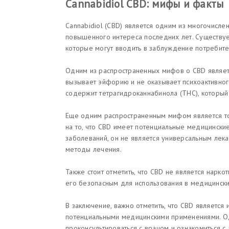
Cannabidiol CBD: мифы и факты
Cannabidiol (CBD) является одним из многочисле
повышенного интереса последних лет. Существу
которые могут вводить в заблуждение потребите
Одним из распространенных мифов о CBD являетс
вызывает эйфорию и не оказывает психоактивного
содержит тетрагидроканнабинола (THC), который 
Еще одним распространенным мифом является то,
на то, что CBD имеет потенциальные медицински
заболеваний, он не является универсальным лек
методы лечения.
Также стоит отметить, что CBD не является нарко
его безопасным для использования в медицински
В заключение, важно отметить, что CBD является
потенциальными медицинскими применениями. О
проконсультироваться с врачом и ознакомиться 