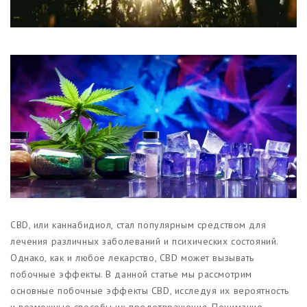
Магазины
Функциональные продукты с
CBD
Красота и гигиена
CBD для животных
Какао и шоколад с CBD
CBD, или каннабидиол, стал популярным средством для
лечения различных заболеваний и психических состояний.
Однако, как и любое лекарство, CBD может вызывать
побочные эффекты. В данной статье мы рассмотрим
основные побочные эффекты CBD, исследуя их вероятность
и возможные способы их предотвращения. Понимание