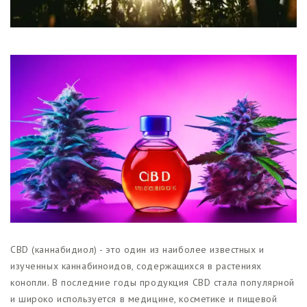
Магазины
Функциональные продукты с
CBD
Красота и гигиена
CBD для животных
Какао и шоколад с CBD
CBD (каннабидиол) - это один из наиболее известных и
изученных каннабиноидов, содержащихся в растениях
конопли. В последние годы продукция CBD стала популярной
и широко используется в медицине, косметике и пищевой