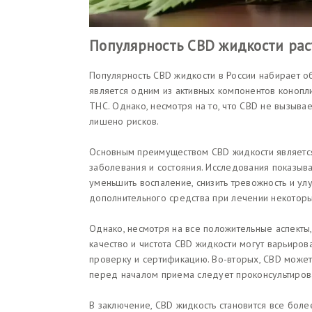
Популярность CBD жидкости рас
Популярность CBD жидкости в России набирает об
является одним из активных компонентов конопли
THC. Однако, несмотря на то, что CBD не вызыва
лишено рисков.
Основным преимуществом CBD жидкости является
заболевания и состояния. Исследования показыв
уменьшить воспаление, снизить тревожность и улу
дополнительного средства при лечении некоторы
Однако, несмотря на все положительные аспекты
качество и чистота CBD жидкости могут варьиро
проверку и сертификацию. Во-вторых, CBD может
перед началом приема следует проконсультирова
В заключение, CBD жидкость становится все бол