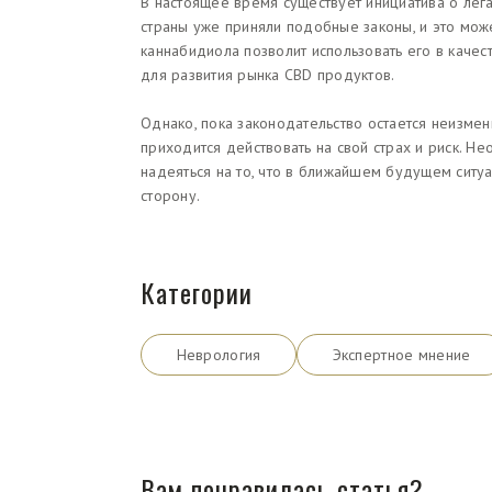
В настоящее время существует инициатива о лег
страны уже приняли подобные законы, и это може
каннабидиола позволит использовать его в каче
для развития рынка CBD продуктов.
Однако, пока законодательство остается неизме
приходится действовать на свой страх и риск. Н
надеяться на то, что в ближайшем будущем ситу
сторону.
Категории
Неврология
Экспертное мнение
Вам понравилась статья?