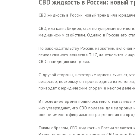
CBD жидкость в России: новый 
CBD жидкость в России: новый тренд или юридич
CBD, или каннабидиол, стал популярным во мног
медицинским свойствам. Однако в России его ста
По законодательству России, наркотики, включая
психоактивного вещества THC, не относится к на
CBD в медицинских целях.
С другой стороны, некоторые юристы считают, чт
вещество, поскольку он производится из конопли,
приводит к юридическим спорам и неопределенн
В последнее время появилось много магазинов, 
них утверждают, что CBD полезен для здоровья 
они не имеют официального разрешения на прод
Таким образом, CBD жидкость в России является 
Важно помнить, что использование CBD может бы