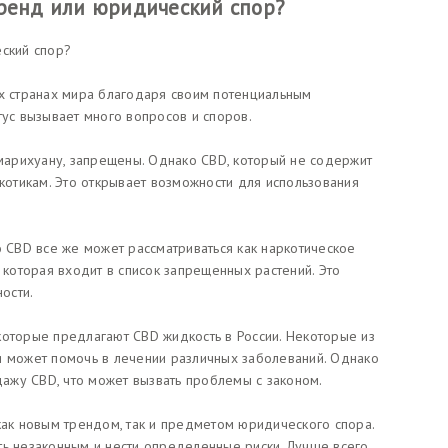
тренд или юридический спор?
еский спор?
их странах мира благодаря своим потенциальным
тус вызывает много вопросов и споров.
 марихуану, запрещены. Однако CBD, который не содержит
ркотикам. Это открывает возможности для использования
о CBD все же может рассматриваться как наркотическое
 которая входит в список запрещенных растений. Это
ости.
которые предлагают CBD жидкость в России. Некоторые из
и может помочь в лечении различных заболеваний. Однако
ажу CBD, что может вызвать проблемы с законом.
как новым трендом, так и предметом юридического спора.
ть незаконным и нести определенные риски. Лучше всего