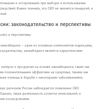
тельными и осторожными при выборе и использовании
ледствий. Важно помнить, что CBD не является панацеей, и
имой.
сии: законодательство и перспективы
ьство и перспективы
 каннабидиол – один из основных компонентов марихуаны,
онодательству, каннабидиол является наркотическим
интерес к продуктам на основе каннабидиола, таким как
ыми положительными эффектами на здоровье, такими как
 также помощь в борьбе с некоторыми заболеваниями.
ряде регионов России наблюдается появление CBD
днако, такая деятельность остается нелегальной, и
ими последствиями.