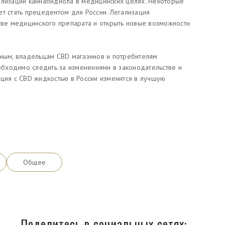
ализации каннабидиола в медицинских целях. Некоторые
т стать прецедентом для России. Легализация
стве медицинского препарата и открыть новые возможности
нным, владельцам CBD магазинов и потребителям
еобходимо следить за изменениями в законодательстве и
ация с CBD жидкостью в России изменится в лучшую
Общее
Поделитесь в социальных сетях: