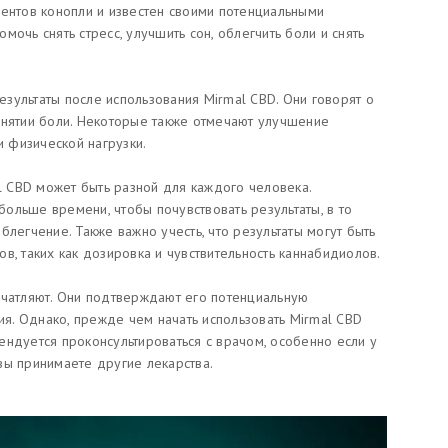
нентов конопли и известен своими потенциальными
очь снять стресс, улучшить сон, облегчить боли и снять
зультаты после использования Mirmal CBD. Они говорят о
снятии боли. Некоторые также отмечают улучшение
и физической нагрузки.
al CBD может быть разной для каждого человека.
ольше времени, чтобы почувствовать результаты, в то
блегчение. Также важно учесть, что результаты могут быть
в, таких как дозировка и чувствительность каннабидиолов.
ечатляют. Они подтверждают его потенциальную
ния. Однако, прежде чем начать использовать Mirmal CBD
ендуется проконсультироваться с врачом, особенно если у
вы принимаете другие лекарства.