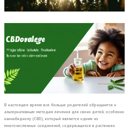
Магазины
Функциональные продукты с
CBD
Красота и гигиена
CBD для животных
Какао и шоколад с CBD
В настоящее время все больше родителей обращаются к
альтернативным методам лечения для своих детей, особенно
каннабидиолу (CBD), который является одним из
многочисленных соединений, содержащихся в растениях