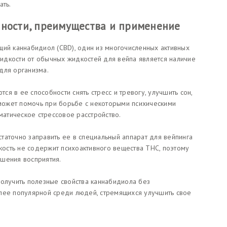
ать.
нности, преимущества и применение
щий каннабидиол (CBD), один из многочисленных активных
идкости от обычных жидкостей для вейпа является наличие
для организма.
я в ее способности снять стресс и тревогу, улучшить сон,
 может помочь при борьбе с некоторыми психическими
вматическое стрессовое расстройство.
таточно заправить ее в специальный аппарат для вейпинга
дкость не содержит психоактивного вещества THC, поэтому
шения восприятия.
получить полезные свойства каннабидиола без
олее популярной среди людей, стремящихся улучшить свое