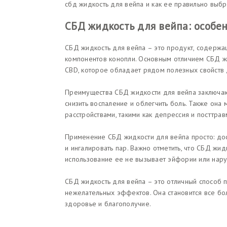
сбд жидкость для вейпа и как ее правильно выбр
СБД жидкость для вейпа: особе
СБД жидкость для вейпа – это продукт, содержа
компонентов конопли. Основным отличием СБД ж
CBD, которое обладает рядом полезных свойств 
Преимущества СБД жидкости для вейпа заключаютс
снизить воспаление и облегчить боль. Также она
расстройствами, такими как депрессия и посттра
Применение СБД жидкости для вейпа просто: дос
и ингалировать пар. Важно отметить, что СБД жи
использование ее не вызывает эйфории или нару
СБД жидкость для вейпа – это отличный способ 
нежелательных эффектов. Она становится все б
здоровье и благополучие.