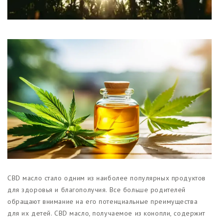
Магазины
Функциональные продукты с
CBD
Красота и гигиена
CBD для животных
Какао и шоколад с CBD
CBD масло стало одним из наиболее популярных продуктов
для здоровья и благополучия. Все больше родителей
обращают внимание на его потенциальные преимущества
для их детей. CBD масло, получаемое из конопли, содержит