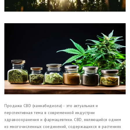
Магазины
Функциональные продукты с
CBD
Красота и гигиена
CBD для животных
Какао и шоколад с CBD
Продажа CBD (каннабидиола) - это актуальная и
перспективная тема в современной индустрии
здравоохранения и фармацевтики. CBD, являющийся одним
из многочисленных соединений, содержащихся в растениях