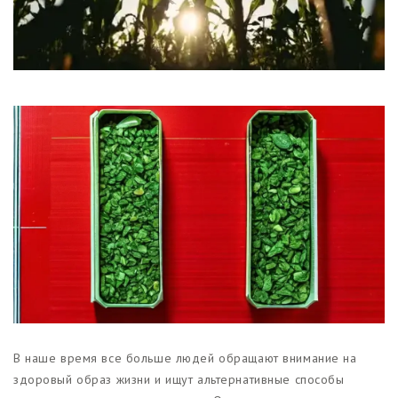
Магазины
Функциональные продукты с
CBD
Красота и гигиена
CBD для животных
Какао и шоколад с CBD
В наше время все больше людей обращают внимание на
здоровый образ жизни и ищут альтернативные способы