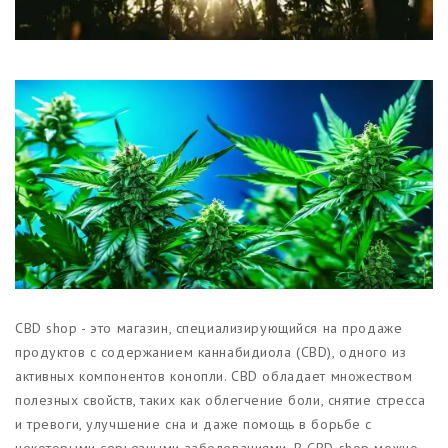
Магазины
Функциональные продукты с
CBD
Красота и гигиена
CBD для животных
Какао и шоколад с CBD
CBD shop - это магазин, специализирующийся на продаже
продуктов с содержанием каннабидиола (CBD), одного из
активных компонентов конопли. CBD обладает множеством
полезных свойств, таких как облегчение боли, снятие стресса
и тревоги, улучшение сна и даже помощь в борьбе с
некоторыми серьезными заболеваниями. В CBD shop можно