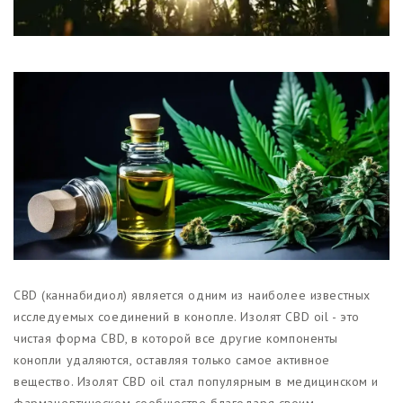
Магазины
Функциональные продукты с
CBD
Красота и гигиена
CBD для животных
Какао и шоколад с CBD
CBD (каннабидиол) является одним из наиболее известных
исследуемых соединений в конопле. Изолят CBD oil - это
чистая форма CBD, в которой все другие компоненты
конопли удаляются, оставляя только самое активное
вещество. Изолят CBD oil стал популярным в медицинском и
фармацевтическом сообществе благодаря своим