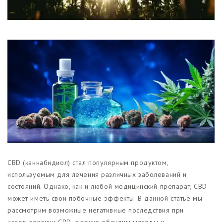
Магазины
Функциональные продукты с
CBD
Красота и гигиена
CBD для животных
Какао и шоколад с CBD
CBD (каннабидиол) стал популярным продуктом,
используемым для лечения различных заболеваний и
состояний. Однако, как и любой медицинский препарат, CBD
может иметь свои побочные эффекты. В данной статье мы
рассмотрим возможные негативные последствия при
использовании CBD, а также обсудим методы и