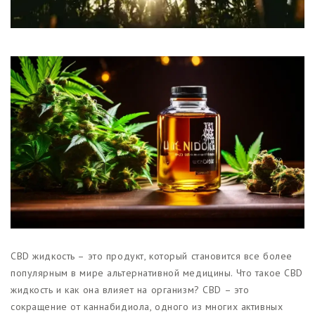
Магазины
Функциональные продукты с
CBD
Красота и гигиена
CBD для животных
Какао и шоколад с CBD
CBD жидкость – это продукт, который становится все более
популярным в мире альтернативной медицины. Что такое CBD
жидкость и как она влияет на организм? CBD – это
сокращение от каннабидиола, одного из многих активных