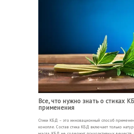
Все, что нужно знать о стиках К
применения
Стики КБД – это инновационный способ применен
конопле. Состав стика КБД включает только натур
масла. КБД не содержит психоактивных веществ,