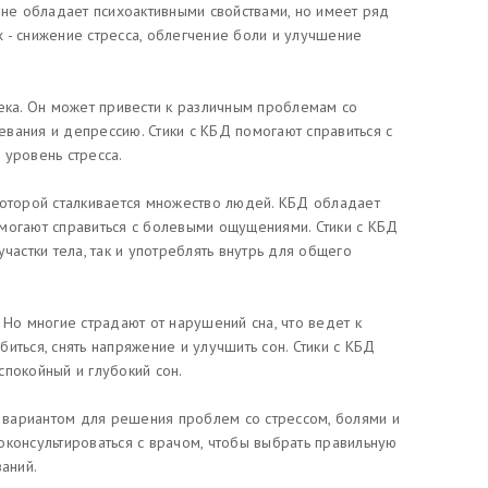
 не обладает психоактивными свойствами, но имеет ряд
 - снижение стресса, облегчение боли и улучшение
века. Он может привести к различным проблемам со
вания и депрессию. Стики с КБД помогают справиться с
 уровень стресса.
которой сталкивается множество людей. КБД обладает
могают справиться с болевыми ощущениями. Стики с КБД
частки тела, так и употреблять внутрь для общего
 Но многие страдают от нарушений сна, что ведет к
иться, снять напряжение и улучшить сон. Стики с КБД
спокойный и глубокий сон.
м вариантом для решения проблем со стрессом, болями и
оконсультироваться с врачом, чтобы выбрать правильную
аний.