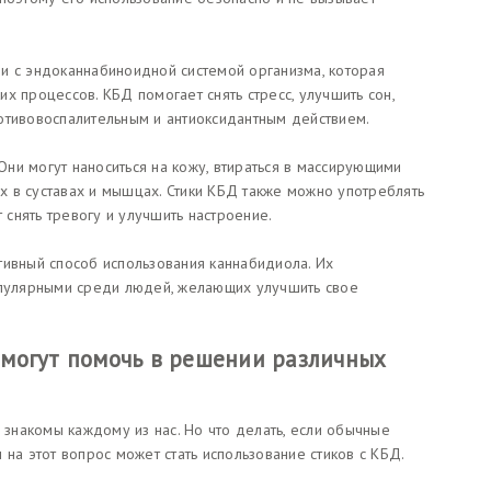
и с эндоканнабиноидной системой организма, которая
х процессов. КБД помогает снять стресс, улучшить сон,
отивовоспалительным и антиоксидантным действием.
ни могут наноситься на кожу, втираться в массирующими
 в суставах и мышцах. Стики КБД также можно употреблять
т снять тревогу и улучшить настроение.
тивный способ использования каннабидиола. Их
опулярными среди людей, желающих улучшить свое
БД могут помочь в решении различных
ы знакомы каждому из нас. Но что делать, если обычные
 на этот вопрос может стать использование стиков с КБД.