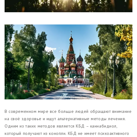
Магазины
Функциональные продукты с
CBD
Красота и гигиена
CBD для животных
Какао и шоколад с CBD
В современном мире все больше людей обращают внимание
на своё здоровье и ищут альтернативные методы лечения.
Одним из таких методов является КБД – каннабидиол,
который получают из конопли. КБД не имеет психоактивного