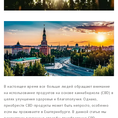
Магазины
Функциональные продукты с
CBD
Красота и гигиена
CBD для животных
Какао и шоколад с CBD
В настоящее время все больше людей обращают внимание
на использование продуктов на основе каннабидиола (CBD) в
целях улучшения здоровья и благополучия. Однако,
приобрести CBD-продукты может быть непросто, особенно
если вы проживаете в Екатеринбурге. В данной статье мы
рассмотрим различные способы приобретения CBD-