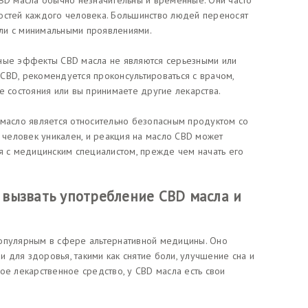
CBD масла обычно незначительны и временные. Они часто
остей каждого человека. Большинство людей переносят
ли с минимальными проявлениями.
чные эффекты CBD масла не являются серьезными или
CBD, рекомендуется проконсультироваться с врачом,
е состояния или вы принимаете другие лекарства.
 масло является относительно безопасным продуктом со
человек уникален, и реакция на масло CBD может
я с медицинским специалистом, прежде чем начать его
вызвать употребление CBD масла и
популярным в сфере альтернативной медицины. Оно
 для здоровья, такими как снятие боли, улучшение сна и
ое лекарственное средство, у CBD масла есть свои