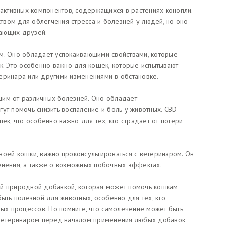
 активных компонентов, содержащихся в растениях конопли.
вом для облегчения стресса и болезней у людей, но оно
ающих друзей.
м. Оно обладает успокаивающими свойствами, которые
ек. Это особенно важно для кошек, которые испытывают
еринара или другими изменениями в обстановке.
щим от различных болезней. Оно обладает
ут помочь снизить воспаление и боль у животных. CBD
ек, что особенно важно для тех, кто страдает от потери
воей кошки, важно проконсультироваться с ветеринаром. Он
енения, а также о возможных побочных эффектах.
ой природной добавкой, которая может помочь кошкам
быть полезной для животных, особенно для тех, кто
ных процессов. Но помните, что самолечение может быть
с ветеринаром перед началом применения любых добавок