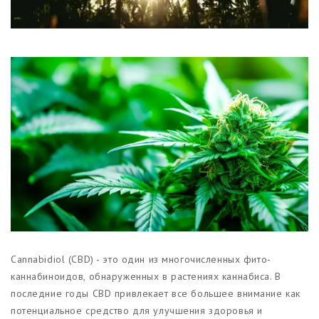
Магазины
Функциональные продукты с
CBD
Красота и гигиена
CBD для животных
Какао и шоколад с CBD
Cannabidiol (CBD) - это один из многочисленных фито-
каннабиноидов, обнаруженных в растениях каннабиса. В
последние годы CBD привлекает все большее внимание как
потенциальное средство для улучшения здоровья и