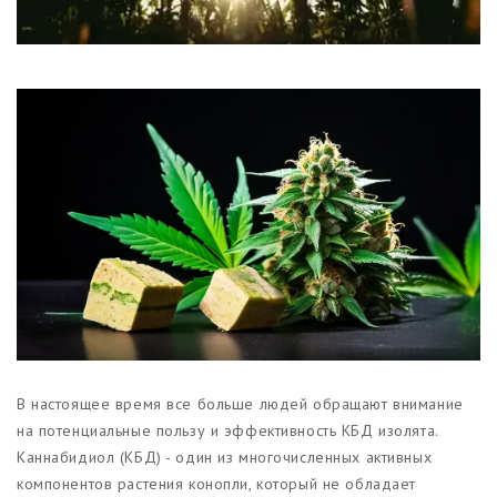
Магазины
Функциональные продукты с
CBD
Красота и гигиена
CBD для животных
Какао и шоколад с CBD
В настоящее время все больше людей обращают внимание
на потенциальные пользу и эффективность КБД изолята.
Каннабидиол (КБД) - один из многочисленных активных
компонентов растения конопли, который не обладает