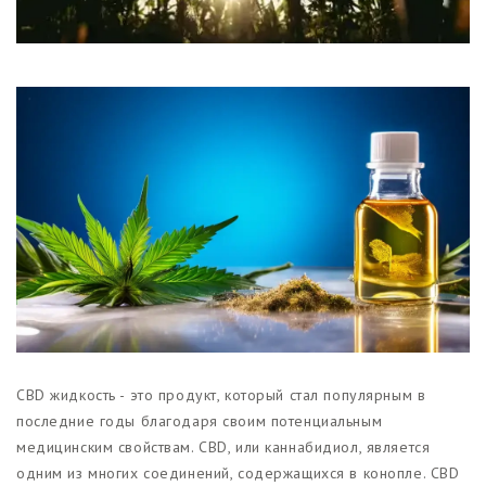
Магазины
Функциональные продукты с
CBD
Красота и гигиена
CBD для животных
Какао и шоколад с CBD
CBD жидкость - это продукт, который стал популярным в
последние годы благодаря своим потенциальным
медицинским свойствам. CBD, или каннабидиол, является
одним из многих соединений, содержащихся в конопле. CBD