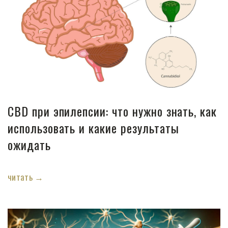
Магазины
Функциональные продукты с
CBD
Красота и гигиена
CBD при эпилепсии: что нужно знать, как
CBD для животных
использовать и какие результаты
ожидать
Какао и шоколад с CBD
читать →